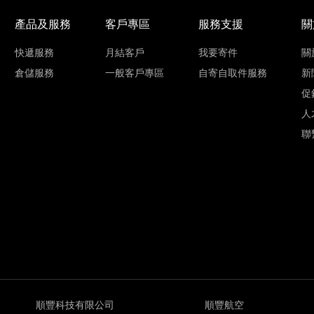
產品及服務
客戶專區
服務支援
關
快遞服務
月結客戶
我要寄件
關
倉儲服務
一般客戶專區
自寄自取件服務
新
促
人
聯
順豐科技有限公司
順豐航空