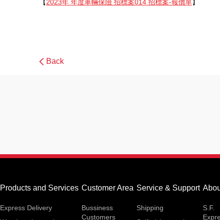
【
2023年 年度車輛保險 招標案014 招標案-報價單
】
Back
Products and Services
Customer Area
Service & Support
Abou
Express Delivery
Bussiness
Shipping
S.F.
Customers
Expr