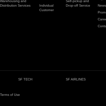
Warehousing and
Self-pickup and
Distribution Services
Individual
Drop-off Service
News
Customer
Prom
Care
Conta
SF TECH
SF AIRLINES
Terms of Use