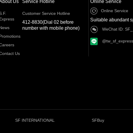
About Us
Service Hotline
Online Service
Online Service
S.F.
Customer Service Hotline
Express
Suitable abundant s
412-8830(Dial 02 before
News
number with mobile phone)
WeChat ID: SF_
Promotions
@tw_sf_expres
Careers
Contact Us
SF INTERNATIONAL
SFBuy