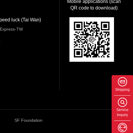
Mobile applications (scan
QR code to download)
peed luck (Tai Wan)
Express-TW
s
Shipping
Service
Inquiry
SF Foundation