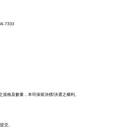
-7333
標之規格及數量，本司保留決標/決選之權利。
提交。