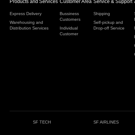
Products and Services
Customer Area
Service & Support
Express Delivery
Bussiness
Shipping
Customers
Warehousing and
Self-pickup and
Distribution Services
Individual
Drop-off Service
Customer
SF TECH
SF AIRLINES