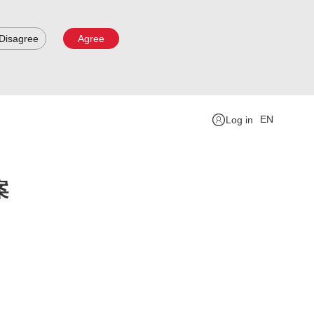
Disagree
Agree
EN
Log in
案