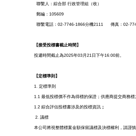
聯繫人：綜合部 行政管理組（收）
郵編：105609
聯繫電話：02-7746-1866分機2111 傳真：02-7746
【
接受投標書截止時間】
投遞時間截止為2025年03月21日下午16:00前。
【定標準則】
1. 定標準則
1.1 最低投標價不作為得標的保證；供應商提交商務
1.2 綜合評估投標書涉及的投標資訊
；
2. 議標
本公司將視整體標案金額保留議標及決標權利，請謹慎