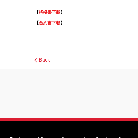
【
招標書下載
】
【
合約書
下載
】
Back