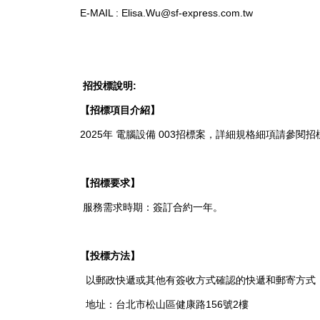
E-MAIL : Elisa.Wu@sf-express.com.tw
招投標說明:
【招標項目介紹】
2025年 電腦設備 003招標案，詳細規格細項請參閱招
【招標要求】
服務需求時期：簽訂合約一年。
【投標方法】
以郵政快遞或其他有簽收方式確認的快遞和郵寄方式
地址：台北市松山區健康路156號2樓