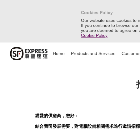
Cookies Policy
Our website uses cookies to 
If you continue to browse our
you are deemed to agree on o
Cookie Policy
Home
Products and Services
Customer
親愛的供應商，您好：
結合我司發展需要，對電腦設備相關需求進行邀請招標