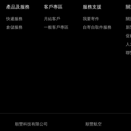
產品及服務
客戶專區
服務支援
關
快遞服務
月結客戶
我要寄件
關
倉儲服務
一般客戶專區
自寄自取件服務
新
促
人
聯
順豐科技有限公司
順豐航空