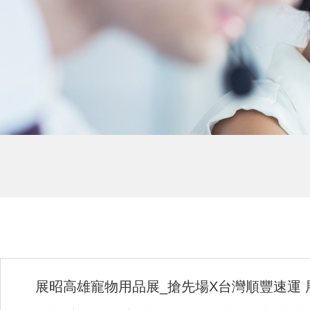
展昭高雄寵物用品展_搶先場X台灣順豐速運 