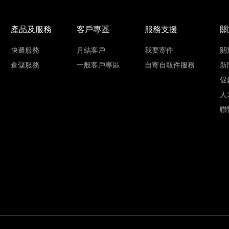
產品及服務
客戶專區
服務支援
關
快遞服務
月結客戶
我要寄件
關
倉儲服務
一般客戶專區
自寄自取件服務
新
促
人
聯