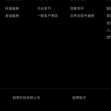
快遞服務
月結客戶
我要寄件
關
倉儲服務
一般客戶專區
自寄自取件服務
新
促
人
聯
順豐科技有限公司
順豐航空