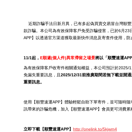
近期詐騙手法日新月異，已有多起偽買賣交易冒台灣順豐
款詐騙。本公司為有效保障客戶免受詐騙侵害，已於
6
月
23
APP
】以透過官方渠道獲取最新快件消息及寄查件使用，防
11/1
起，
E
順遞(個人件)異常滯留
之場景
將以「順豐速運AP
為有效保障客戶收寄件相關通知權益，本公司預計於2025/11
免漏失重要訊息，且
2025/12/31前推廣期間若無下載並
重要訊息。
使用【順豐速運APP】體驗輕鬆自助下單寄件，並可隨時
訊帶來的詐騙危機，加入【順豐速運APP】會員更可消費
立即下載【順豐速運APP】
http://onelink.to/5kjwm4