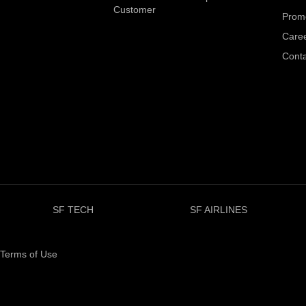
Customer
Prom
Care
Conta
SF TECH
SF AIRLINES
Terms of Use