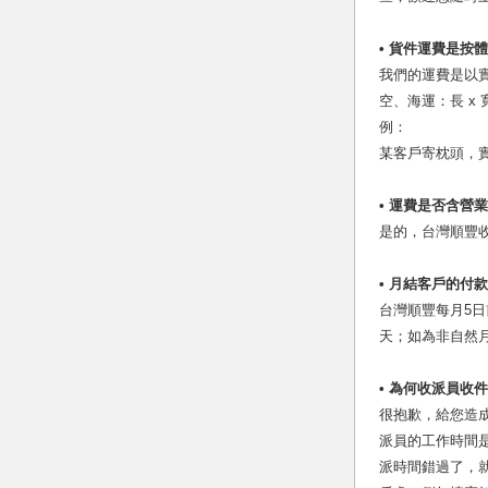
•
貨件運費是按體
我們的運費是以
空、海運：長 x 寬 
例：
某客戶寄枕頭，
•
運費是否含營業
是的，台灣順豐收
•
月結客戶的付款
台灣順豐每月5
天；如為非自然
•
為何收派員收件
很抱歉，給您造
派員的工作時間
派時間錯過了，