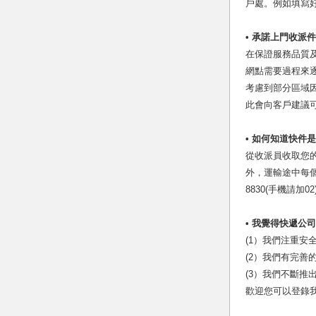
戶處。例如填寫
•
承諾上門收派件
在保證服務品質
網點需要過程來
考慮到部分區域
此會向客戶建議可
•
如何知道快件是
從收派員收取您
外，運輸途中每
8830(手機請加
•
我覺得快遞公司
(1）我們注重
(2）我們有完
(3）我們不斷推
歡迎您可以登錄