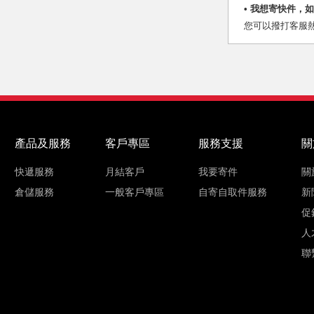
•
我想寄快件，如
您可以撥打客服熱線
產品及服務
客戶專區
服務支援
關
快遞服務
月結客戶
我要寄件
關
倉儲服務
一般客戶專區
自寄自取件服務
新
促
人
聯