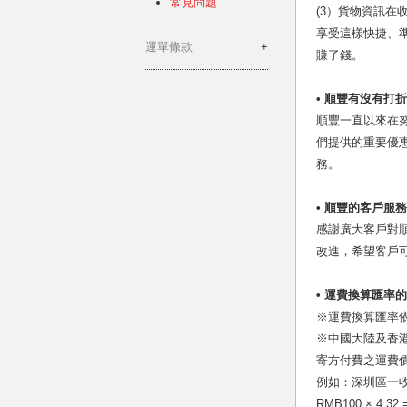
常見問題
(3）貨物資訊
享受這樣快捷、
運單條款
賺了錢。
• 順豐有沒有打
順豐一直以來在
們提供的重要優
務。
• 順豐的客戶服
感謝廣大客戶對
改進，希望客戶
• 運費換算匯率
※運費換算匯率
※中國大陸及香
寄方付費之運費價
例如：深圳區一收
RMB100 × 4.32 