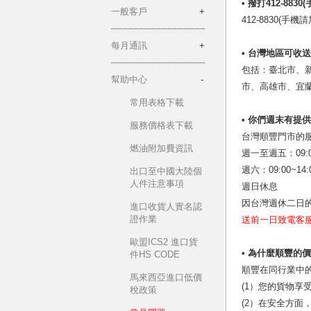
• 撥打412-8830
一般客戶
412-8830
每月通訊
• 台灣地區可收
包括：臺北市、
幫助中心
市、高雄市、宜
常用表格下載
• 你們週末有提
服務價格表下載
台灣順豐門市的
燃油附加費資訊
週一至週五：09:00
週六：09:00~14:
出口至中國大陸個
人件注意事項
週日休息
因台灣週休二日
進口收貨人實名認
證作業
送前一日致電客
歐盟ICS2 進口貨
• 為什麼順豐的
件HS CODE
順豐在同行業中
馬來西亞進口低價
(1）您的貨物享
稅政策
(2）在安全方