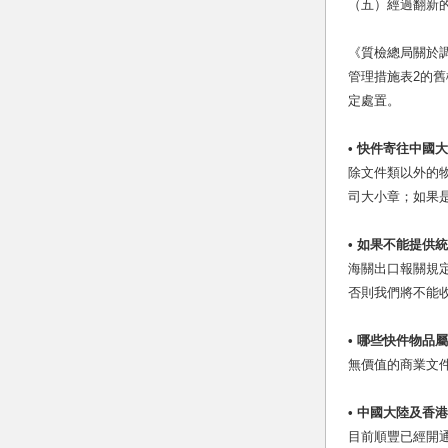
（五）經過翻新
《質檢總局關於調
管理措施表2的
定處置。
• 快件寄往中國
除文件類以外的
司大小章；如果
• 如果不能提供
海關出口報關規
否則我們將不能
• 哪些快件物品
無價值的商業文
• 中國大陸及香
目前順豐已經開通