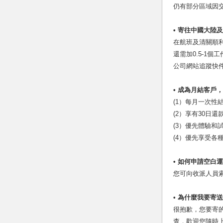
仍有部分區域因交
• 寄往中國大陸
在航班及清關順利
還需加0.5-1
公司網站追蹤快
• 成為月結客戶
(1）每月一次性
(2）享有30日
(3）優先體驗和
(4）優先享受各
• 如何申請空白
您可向收派人員索
• 為什麼我要寄
很抱歉，您要寄
查，歡迎您隨時上