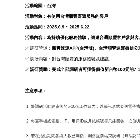
活動範圍：台灣
活動對象：有使用台灣順豐寄遞服務的客戶
活動區間：
2025.6.9 ~ 2025.6.22
活動內容：為持續優化服務體驗，誠邀台灣順豐客戶參與客
✅ 調研管道：
順豐速運
APP(
台灣版
)
、
台灣順豐速運微信公
✅ 調研內容：對台灣順豐的服務體驗及建議。
✅
調研獎勵：完成全部調研者可獲得價值新台幣
100
元的
7-
注意事項：
於調研活動結束後的5-10個工作日內，以簡訊形式發送電
每臺手機或電腦、IP、用戶ID或月結帳號等只能回答一次(
若在活動期間參與人數已滿額，則會提前結束調研（無法訪