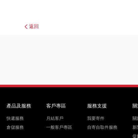
返回
產品及服務
客戶專區
服務支援
關
快遞服務
月結客戶
我要寄件
關
倉儲服務
一般客戶專區
自寄自取件服務
新
促