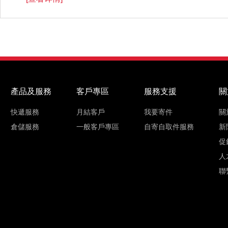
產品及服務
客戶專區
服務支援
關
快遞服務
月結客戶
我要寄件
關
倉儲服務
一般客戶專區
自寄自取件服務
新
促
人
聯