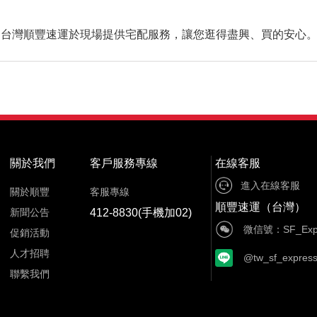
大展開！台灣順豐速運於現場提供宅配服務，讓您逛得盡興、買的安心
關於我們
客戶服務專線
在線客服
進入在線客服
關於順豐
客服專線
順豐速運（台灣）
新聞公告
412-8830(手機加02)
微信號：SF_Expr
促銷活動
人才招聘
@tw_sf_expres
聯繫我們