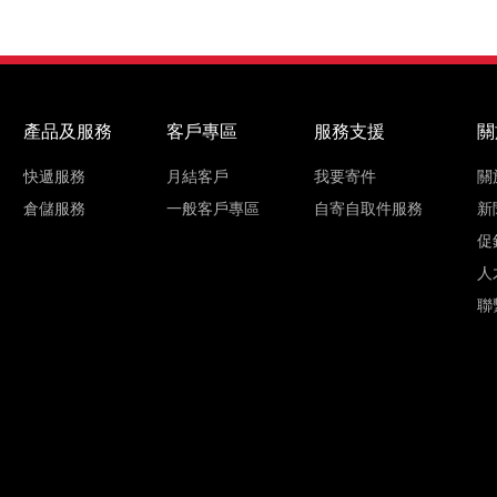
產品及服務
客戶專區
服務支援
關
快遞服務
月結客戶
我要寄件
關
倉儲服務
一般客戶專區
自寄自取件服務
新
促
人
聯