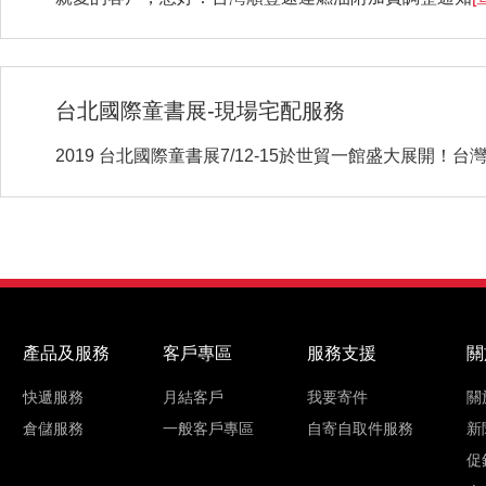
台北國際童書展-現場宅配服務
2019 台北國際童書展7/12-15於世貿一館盛大展
產品及服務
客戶專區
服務支援
關
快遞服務
月結客戶
我要寄件
關
倉儲服務
一般客戶專區
自寄自取件服務
新
促