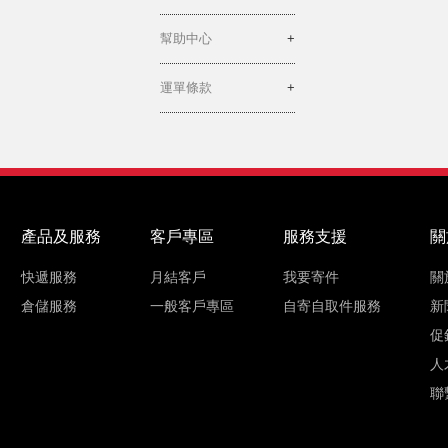
幫助中心
運單條款
產品及服務
客戶專區
服務支援
關
快遞服務
月結客戶
我要寄件
關
倉儲服務
一般客戶專區
自寄自取件服務
新
促
人
聯