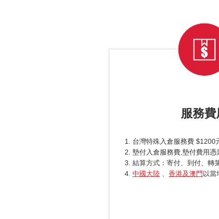
服務費
1. 台灣特殊入倉服務費 $120
2. 墊付入倉服務費,墊付費用
3. 結算方式：寄付、到付、轉
4.
中國大陸
、
香港及澳門
以當