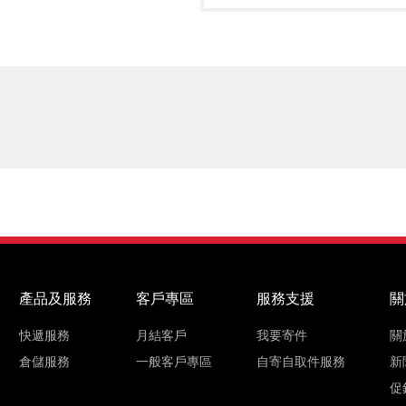
產品及服務
客戶專區
服務支援
關
快遞服務
月結客戶
我要寄件
關
倉儲服務
一般客戶專區
自寄自取件服務
新
促