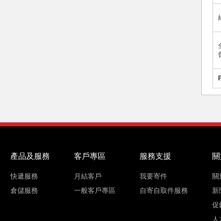
產品及服務
客戶專區
服務支援
關
快遞服務
月結客戶
我要寄件
關
倉儲服務
一般客戶專區
自寄自取件服務
新
促
人