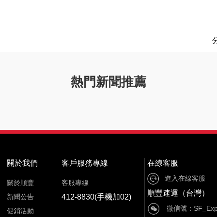
熱門新聞推薦
關於我們
客戶服務專線
在線客服
進入在線客服
關於順豐
客服專線
順豐速運（台灣）
新聞公告
412-8830(手機加02)
微信號：SF_Expr
促銷活動