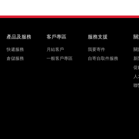
產品及服務
客戶專區
服務支援
關
快遞服務
月結客戶
我要寄件
關
倉儲服務
一般客戶專區
自寄自取件服務
新
促
人
聯