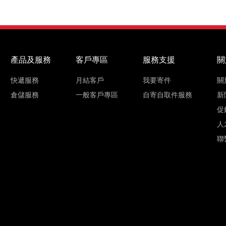
產品及服務
客戶專區
服務支援
關
快遞服務
月結客戶
我要寄件
關
倉儲服務
一般客戶專區
自寄自取件服務
新
促
人
聯