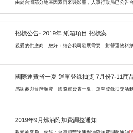
由於台灣部分地區因豪雨來襲影響，人事行政局已公告
招標公告- 2019年 紙箱項目 招標案
親愛的供應商，您好：結合我司發展需要，對營運物料
國際運費省一夏 運單登錄抽獎 7月份7-11商品卡 .
感謝參與台灣順豐「國際運費省一夏」運單登錄抽獎活
2019年9月燃油附加費調整通知
親愛的客戶，您好：台灣順豐速運燃油附加費調整通知
[