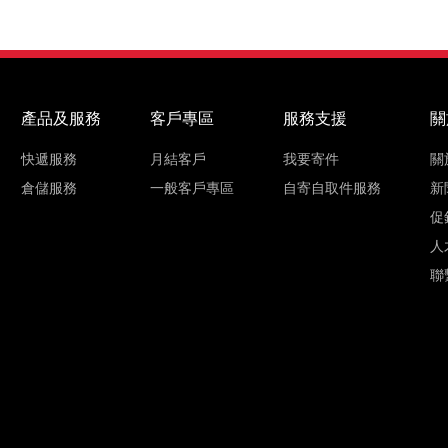
產品及服務
客戶專區
服務支援
關
快遞服務
月結客戶
我要寄件
關
倉儲服務
一般客戶專區
自寄自取件服務
新
促
人
聯