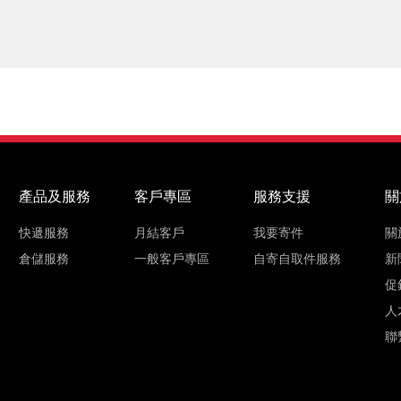
產品及服務
客戶專區
服務支援
關
快遞服務
月結客戶
我要寄件
關
倉儲服務
一般客戶專區
自寄自取件服務
新
促
人
聯